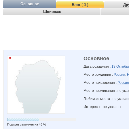
Основное
Блог
( 0 )
Др
Шпионаж
Основное
Дата рождения :
13 Октяб
Место рождения :
Россия
,
Н
Место нахождения :
Россия
Место проживания : не ука
Любимые места : не указа
Интересы : не указаны
Портрет заполнен на 46 %