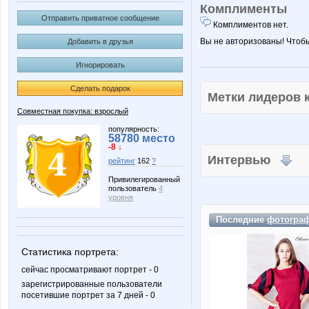
Комплименты
Отправить приватное сообщение
Комплиментов нет.
Вы не авторизованы! Чтоб
Добавить в друзья
Игнорировать
Сделать подарок
Метки лидеров
Совместная покупка: взрослый
популярность:
58780 место
-8 ↓
Интервью
рейтинг
162
?
Привилегированный
пользователь
4
уровня
Последние
фотогра
Статистика портрета:
сейчас просматривают портрет - 0
зарегистрированные пользователи
посетившие портрет за 7 дней - 0