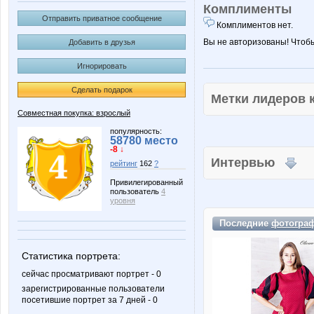
Комплименты
Отправить приватное сообщение
Комплиментов нет.
Вы не авторизованы! Чтоб
Добавить в друзья
Игнорировать
Сделать подарок
Метки лидеров
Совместная покупка: взрослый
популярность:
58780 место
-8 ↓
Интервью
рейтинг
162
?
Привилегированный
пользователь
4
уровня
Последние
фотогра
Статистика портрета:
сейчас просматривают портрет - 0
зарегистрированные пользователи
посетившие портрет за 7 дней - 0