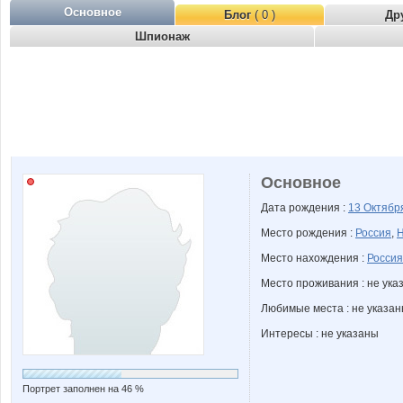
Основное
Блог
( 0 )
Др
Шпионаж
Основное
Дата рождения :
13 Октяб
Место рождения :
Россия
,
Н
Место нахождения :
Россия
Место проживания : не ука
Любимые места : не указа
Интересы : не указаны
Портрет заполнен на 46 %